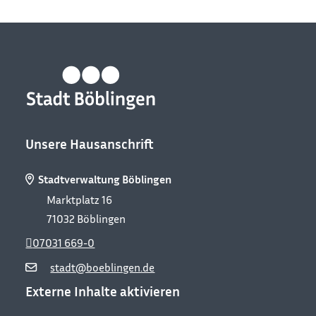
Unsere Hausanschrift
Stadtverwaltung Böblingen
Marktplatz 16
71032
Böblingen
07031 669-0
Leaflet
OpenStreetMap
CC-BY-
| Map data ©
contributors,
stadt@boeblingen.de
SA
Externe Inhalte aktivieren
+