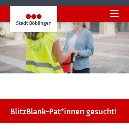
Startseite
Mobilität & Klima
Klima & Nachhaltigkeit
BlitzBlank
Böblingen BlitzBlank
BlitzBlank-Pat*innen gesucht!