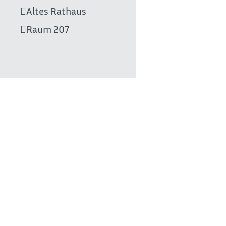
Altes Rathaus
Raum
207