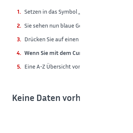
Setzen in das Symbol „BlitzBlank“ oben rech
Sie sehen nun blaue Geostandorte und grün
Drücken Sie auf einen grünen Kreis, zoomt 
Wenn Sie mit dem Cursor über die blauen 
Eine A-Z Übersicht von Straßennamen und B
Keine Daten vorhanden