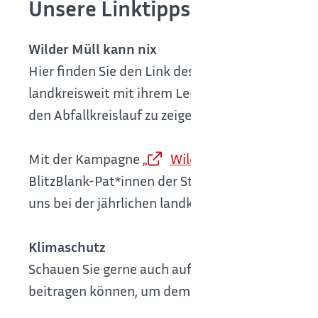
Unsere Linktipps
Wilder Müll kann nix
Hier finden Sie den Link des
Abfallwirtschaf
landkreisweit mit ihrem Lern- und - Erlebniskof
den Abfallkreislauf zu zeigen, sondern bieten a
Mit der Kampagne „
Wilder Müll kann nix
“ de
BlitzBlank-Pat*innen der Stadt Böblingen zum T
uns bei der jährlichen landkreisweiten Frühjahrs
Klimaschutz
Schauen Sie gerne auch auf unserer
Klimasc
beitragen können, um dem fortschreitenden Kl