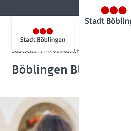
Startseite
Mobilität & Klima
Klima & Na
Böblingen BlitzBlank