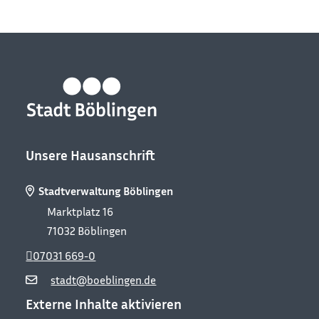
Unsere Hausanschrift
Stadtverwaltung Böblingen
Marktplatz 16
71032
Böblingen
07031 669-0
Leaflet
OpenStreetMap
CC-BY-
| Map data ©
contributors,
stadt@boeblingen.de
SA
Externe Inhalte aktivieren
+