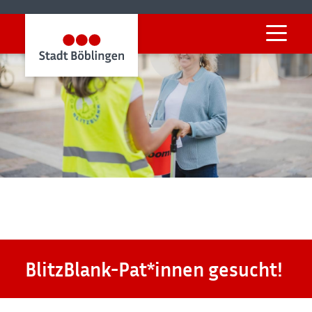
Startseite
Mobilität & Klima
Klima & Nachhaltigkeit
BlitzBlank
Böblingen BlitzBlank
BlitzBlank-Pat*innen gesucht!