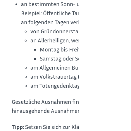
an bestimmten Sonn- und Feiertagen: Durc
Beispiel: Öffentliche Tanzunterhaltungen s
an folgenden Tagen verboten:
von Gründonnerstag 18 Uhr bis Karsams
an Allerheiligen, wenn Allerheiligen auf
Montag bis Freitag fällt, von 3 Uhr bi
Samstag oder Sonntag fällt, von 5 Uhr
am Allgemeinen Buß- und Bettag (von 3 U
am Volkstrauertag (von 5 Uhr bis 24 Uhr)
am Totengedenktag (von 5 Uhr bis 24 Uh
Gesetzliche Ausnahmen finden Sie in der Gewerb
hinausgehende Ausnahmen benötigen Sie eine 
Tipp:
Setzen Sie sich zur Klärung von Fragen und