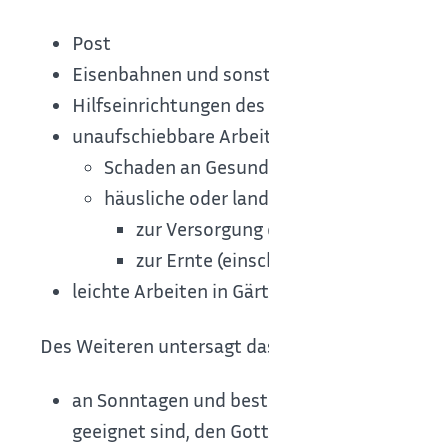
Post
Eisenbahnen und sonstige Unternehmen de
Hilfseinrichtungen des Verkehrs (Instandsetz
unaufschiebbare Arbeiten, die nötig sind, u
Schaden an Gesundheit oder Eigentum 
häusliche oder landwirtschaftliche Bedür
zur Versorgung der Bevölkerung mit 
zur Ernte (einschließlich der Be- un
leichte Arbeiten in Gärten, die Sie als Gart
Des Weiteren untersagt das FTG
an Sonntagen und bestimmten Feiertagen: H
geeignet sind, den Gottesdienst zu stören