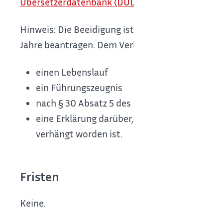
Übersetzerdatenbank (DÜD)
ein. Sie können der
Hinweis: Die Beeidigung ist auf fünf Jahre befri
Jahre beantragen. Dem Verlängerungsantrag mü
einen Lebenslauf
ein Führungszeugnis
nach § 30 Absatz 5 des Bundeszentralregiste
eine Erklärung darüber, ob in den letzten fü
verhängt worden ist.
Fristen
Keine.