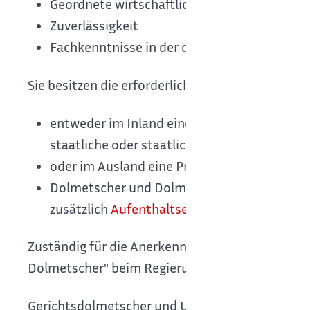
Geordnete wirtschaftliche Verhältnisse
Zuverlässigkeit
Fachkenntnisse in der deutschen und der zu
Sie besitzen die erforderlichen Fachkenntnisse
entweder im Inland eine Dolmetscher- oder 
staatliche oder staatlich anerkannte Prüfu
oder im Ausland eine Prüfung bestanden habe
Dolmetscher und Dolmetscherinnen oder Übe
zusätzlich
Aufenthaltserlaubnis zur Ausübun
Zuständig für die Anerkennung der
Gleichwertig
Dolmetscher" beim Regierungspräsidium Karlsr
Gerichtsdolmetscher und Urkundenübersetzer kö