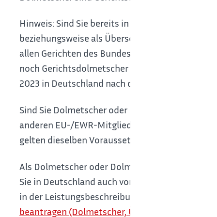
Hinweis:
Sind Sie bereits in Baden-Württemberg
beziehungsweise als Übersetzerin oder Übersetz
allen Gerichten des Bundes und der Länder auf d
noch Gerichtsdolmetscher und Gerichtsdolmetsch
2023 in Deutschland nach den Vorgaben des Ger
Sind Sie Dolmetscher oder Dolmetscherin bezi
anderen EU-/EWR-Mitgliedstaat oder der Schwei
gelten dieselben Voraussetzungen wie für deuts
Als Dolmetscher oder Dolmetscherin beziehung
Sie in Deutschland auch vorübergehend und gele
in der Leistungsbeschreibung "
Dolmetscher- und
beantragen (Dolmetscher, Übersetzer aus ande