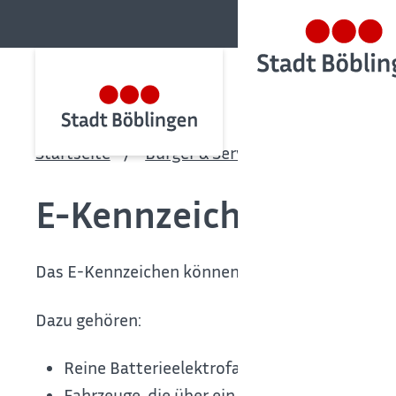
Startseite
Bürger & Service
Bürgerservic
E-Kennzeichen beant
Das E-Kennzeichen können Sie für Fahrzeuge bea
Dazu gehören:
Reine Batterieelektrofahrzeuge,
Fahrzeuge, die über ein Ladekabel von auße