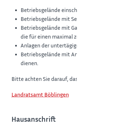
Betriebsgelände einschließlich der darauf be
Betriebsgelände mit Seilschwebebahnen und
Betriebsgelände mit Gashochdruckleitungen,
die für einen maximal zulässigen Betriebsdru
Anlagen der untertägigen Abfallentsorgung
Betriebsgelände mit Anlagen, die der Herst
dienen.
Bitte achten Sie darauf, dass Sie die Anzeige bei
Landratsamt Böblingen
Hausanschrift