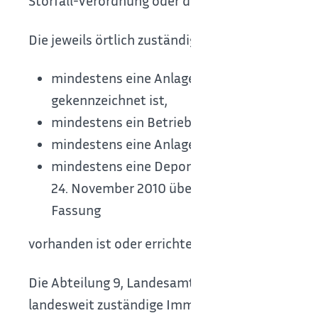
Störfall-Verordnung oder dem Bergrecht unterli
Die jeweils örtlich zuständigen Regierungspräsi
mindestens eine Anlage, die in Spalte d de
gekennzeichnet ist,
mindestens ein Betriebsbereich nach § 3 Ab
mindestens eine Anlage, die nach § 60 Abs
mindestens eine Deponie nach Artikel 10 in
24. November 2010 über Industrieemissione
Fassung
vorhanden ist oder errichtet werden soll.
Die Abteilung 9, Landesamt für Geologie, Rohst
landesweit zuständige Immissionsschutzbehörd