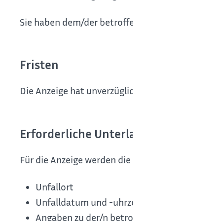
Sie haben dem/der betroffenen Beschäftigten od
Fristen
Die Anzeige hat unverzüglich zu erfolgen.
Erforderliche Unterlagen
Für die Anzeige werden die folgenden Informati
Unfallort
Unfalldatum und -uhrzeit
Angaben zu der/n betroffenen Person/en (Na