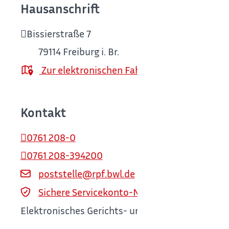
Hausanschrift
Bissierstraße 7
79114
Freiburg i. Br.
Zur elektronischen Fahrplanauskunft
Kontakt
0761 208-0
0761 208-394200
poststelle@rpf.bwl.de
Sichere Servicekonto-Nachricht über servi
Elektronisches Gerichts- und Verwaltungspostf