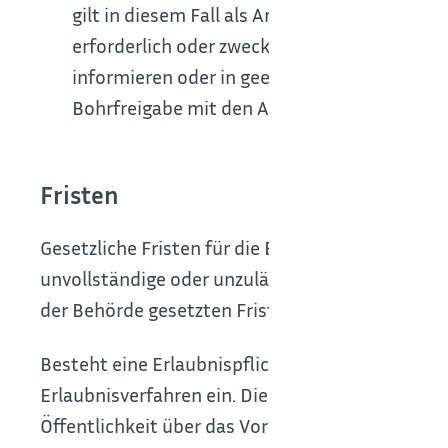
gilt in diesem Fall als Antrag. Sie werden h
erforderlich oder zweckmäßig ist, kann die W
informieren oder in geeigneter Form dazu anh
Bohrfreigabe mit den Arbeiten begonnen we
Fristen
Gesetzliche Fristen für die Einreichung von Ant
unvollständige oder unzulässige Anträge ablehn
der Behörde gesetzten Frist behoben hat.
Besteht eine Erlaubnispflicht, leitet die Wasse
Erlaubnisverfahren ein. Die Wasserbehörde kann 
Öffentlichkeit über das Vorhaben informieren od