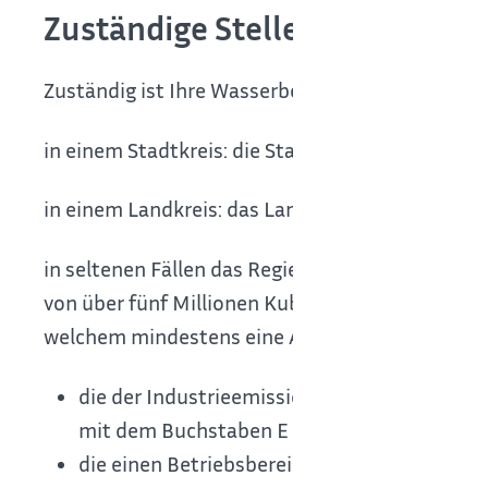
Zuständige Stelle
Zuständig ist Ihre Wasserbehörde:
in einem Stadtkreis: die Stadtverwaltung
in einem Landkreis: das Landratsamt
in seltenen Fällen das Regierungspräsidium,
von über fünf Millionen Kubikmeter im Jahr bean
welchem mindestens eine Anlage vorhanden oder
die der Industrieemissions-Richtlinie der E
mit dem Buchstaben E gekennzeichnet ist)
die einen Betriebsbereich nach § 3 Absatz 5