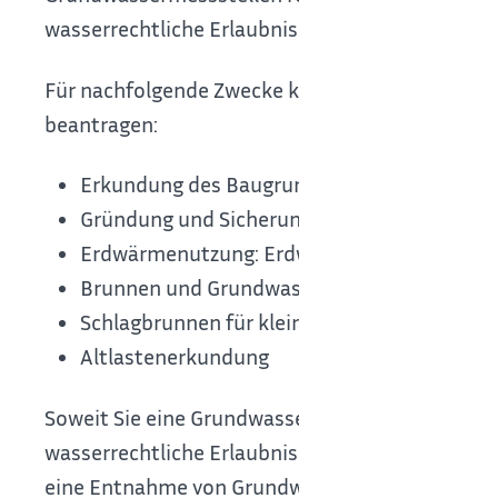
wasserrechtliche Erlaubnis erforderlich ist, so g
Für nachfolgende Zwecke können Sie Erdarbeite
beantragen:
Erkundung des Baugrunds
Gründung und Sicherung von Baugruben (zum
Erdwärmenutzung: Erdwärmesonde; Grundw
Brunnen und Grundwassermessstelle
Schlagbrunnen für kleingärtnerische Bewäs
Altlastenerkundung
Soweit Sie eine Grundwasserwärmepumpe betreib
wasserrechtliche Erlaubnis zur Grundwasserent
eine
Entnahme von Grundwasser eine gesondert