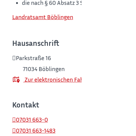
die nach § 60 Absatz 3 Satz 1 Nummer 2 und
Landratsamt Böblingen
Hausanschrift
Parkstraße 16
71034
Böblingen
Zur elektronischen Fahrplanauskunft
Kontakt
07031 663-0
07031 663-1483