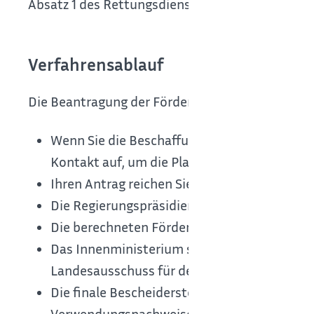
Absatz 1 des Rettungsdienstgesetzes (RDG) beau
Verfahrensablauf
Die Beantragung der Förderung von Erstausstattu
Wenn Sie die Beschaffung von Erstausstattu
Kontakt auf, um die Planungen abzustimme
Ihren Antrag reichen Sie mit den dazugehöri
Die Regierungspräsidien prüfen die Anträg
Die berechneten Fördersummen werden dem 
Das Innenministerium stellt das Jahresför
Landesausschuss für den Rettungsdienst (L
Die finale Bescheiderstellung erfolgt durch
Verwendungsnachweise.