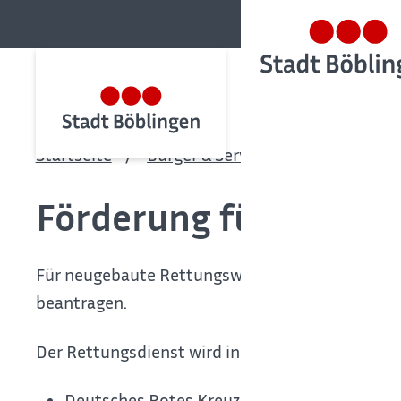
Startseite
Bürger & Service
Bürgerservic
Förderung für Ersta
Für neugebaute Rettungswachen können die Hilf
beantragen.
Der Rettungsdienst wird in Baden-Württemberg 
Deutsches Rotes Kreuz,