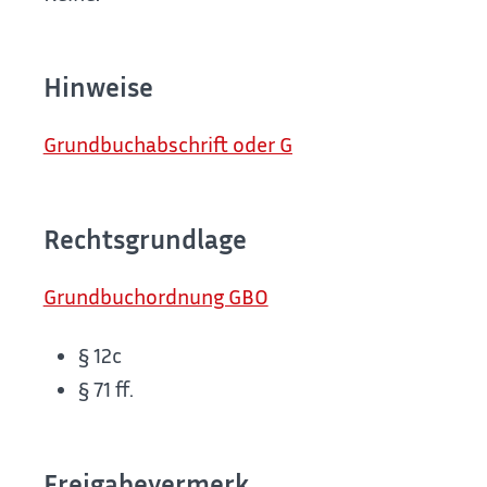
Hinweise
Grundbuchabschrift oder Grundbuchausdruck b
Rechtsgrundlage
Grundbuchordnung GBO
§ 12c
§ 71 ff.
Freigabevermerk