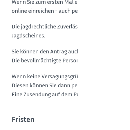
Wenn Sie zum ersten Mal einen Jagdschein beant
online einreichen - auch persönlich bei der zust
Die jagdrechtliche Zuverlässigkeit und persönlic
Jagdscheines.
Sie können den Antrag auch durch eine andere Pe
Die bevollmächtigte Person muss dann sowohl Ih
Wenn keine Versagungsgründe bestehen, stellt 
Diesen können Sie dann persönlich abholen oder
Eine Zusendung auf dem Postweg ist ebenfalls m
Fristen