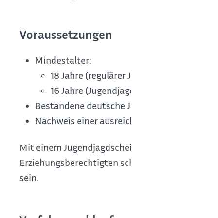
Voraussetzungen
Mindestalter:
18 Jahre (regulärer Jagdschein) beziehu
16 Jahre (Jugendjagdschein)
Bestandene deutsche Jägerprüfung
Nachweis einer ausreichenden Jagdhaftpflic
Mit einem Jugendjagdschein dürfen Sie nur in B
Erziehungsberechtigten schriftlich beauftragte
sein.