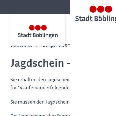
Startseite
Bürger & Service
Bürgerservic
Jagdschein - Ausstel
Sie erhalten den Jagdschein als Jahresjagdschein
für 14 aufeinanderfolgende Tage.
Sie müssen den Jagdschein während der Jagd bei
Die Jagdscheine aller Bundesländer gelten im 