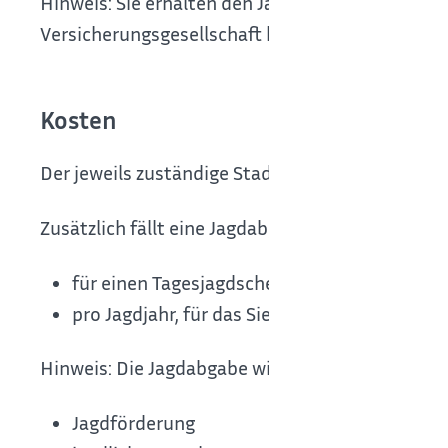
Hinweis: Sie erhalten den Jagdschein nur für de
Versicherungsgesellschaft kann der zuständigen 
Kosten
Der jeweils zuständige Stadt- oder Landkreis set
Zusätzlich fällt eine Jagdabgabe an:
für einen Tagesjagdschein: EUR 25,00
pro Jagdjahr, für das Sie einen Jagdschein b
Hinweis: Die Jagdabgabe wird verwendet für
Jagdförderung