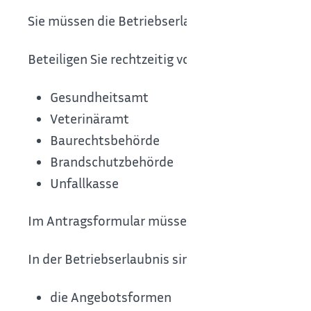
Sie müssen die Betriebserlaubnis schriftlich bea
Beteiligen Sie rechtzeitig vorher folgende Stellen
Gesundheitsamt
Veterinäramt
Baurechtsbehörde
Brandschutzbehörde
Unfallkasse
Im Antragsformular müssen Sie bestätigen, dass 
In der Betriebserlaubnis sind festgelegt und bes
die Angebotsformen