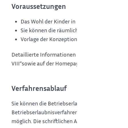
Voraussetzungen
Das Wohl der Kinder in der Einrichtung ist g
Sie können die räumlichen, fachlichen, konz
Vorlage der Konzeption der Einrichtung und
Detaillierte Informationen finden Sie in der Br
VIII“sowie auf der Homepage des KVJS.
Verfahrensablauf
Sie können die Betriebserlaubnis digital oder sc
Betriebserlaubnisverfahrens (DiBev) ist nach 
möglich. Die schriftlichen Antragsformulare fin