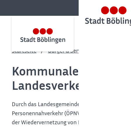
Startseite
Bürger & Service
Bürgerservic
Kommunaler Straßenb
Landesverkehrsfinan
Durch das Landesgemeindeverkehrsfinanzierungs
Personennahverkehr (ÖPNV), Rad- und Fußverke
der Wiedervernetzung von Lebensräumen sowie di