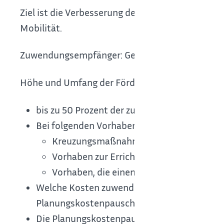
Ziel ist die Verbesserung der Verkehrsverhältni
Mobilität.
Zuwendungsempfänger: Gemeinden, Landkreis
Höhe und Umfang der Förderung:
bis zu 50 Prozent der zuwendungsfähigen In
Bei folgenden Vorhaben kann eine erhöhte F
Kreuzungsmaßnahmen nach dem Eisenb
Vorhaben zur Errichtung von Ladeinfrast
Vorhaben, die einen besonders positiven
Welche Kosten zuwendungsfähig sind, ist in
Planungskostenpauschale gewährt.
Die Planungskostenpauschale beträgt 20 Pro