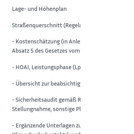
Lage- und Höhenplan
Straßenquerschnitt (Regelausbildung im Maßsta
- Kostenschätzung (in Anlehnung an die Honoraro
Absatz 5 des Gesetzes vom 2. Dezember 2020 (BGB
- HOAI, Leistungsphase (Lph. 2) – Vorplanung)
- Übersicht zur beabsichtigten Finanzierung m
- Sicherheitsaudit gemäß Richtlinien für das Si
Stellungnahme, sonstige Pläne von förderrelev
- Ergänzende Unterlagen zum Klimacheck, sofern