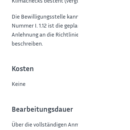
Klimachecks besteht (vergleich Abschnitt A, Num
Die Bewilligungsstelle kann weitere Planunter
Nummer I. 1.12 ist die geplante Brückenmoder
Anlehnung an die Richtlinien für das Aufstelle
beschreiben.
Kosten
Keine
Bearbeitungsdauer
Über die vollständigen Anmeldungen zur Progra