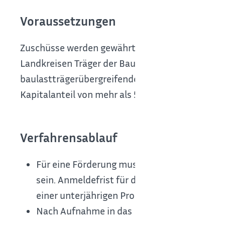
Voraussetzungen
Zuschüsse werden gewährt für Gemeinden, Land
Landkreisen Träger der Baulast sind, insbeson
baulastträgerübergreifenden und zusammenhä
Kapitalanteil von mehr als 50 Prozent von Geb
Verfahrensablauf
Für eine Förderung muss das Vorhaben zunä
sein. Anmeldefrist für die Aufnahme beim zu
einer unterjährigen Programmaufnahme.
Nach Aufnahme in das Landesprogramm kann 