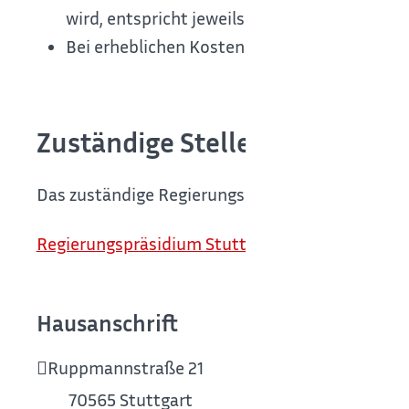
wird, entspricht jeweils dem Fördersatz für 
Bei erheblichen Kostensteigerungen in Härte
Zuständige Stelle
Das zuständige Regierungspräsidium als Bewilli
Regierungspräsidium Stuttgart
Hausanschrift
Ruppmannstraße 21
70565
Stuttgart