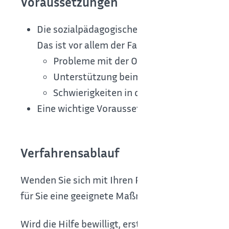
Voraussetzungen
Die sozialpädagogische Familienhilfe ist gee
Das ist vor allem der Fall, wenn Sie
Probleme mit der Organisation des Allta
Unterstützung beim Umgang mit Ämtern,
Schwierigkeiten in der Versorgung und Er
Eine wichtige Voraussetzung für den Erfolg 
Verfahrensablauf
Wenden Sie sich mit Ihren Problemen an das zus
für Sie eine geeignete Maßnahme ist. Es hilft I
Wird die Hilfe bewilligt, erstellen alle Beteilig