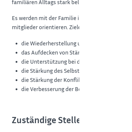
familiären Alltags stark belastet sind.
Es werden mit der Familie individuelle Ziele era
mitglieder orientieren. Ziele können z. B. sein:
die Wiederherstellung und Stärkung der Erz
das Aufdecken von Stärken und Fähigkeiten 
die Unterstützung bei der Alltagsbewältigun
die Stärkung des Selbstwertgefühls
die Stärkung der Konfliktfähigkeit
die Verbesserung der Beziehungen unterein
Zuständige Stelle