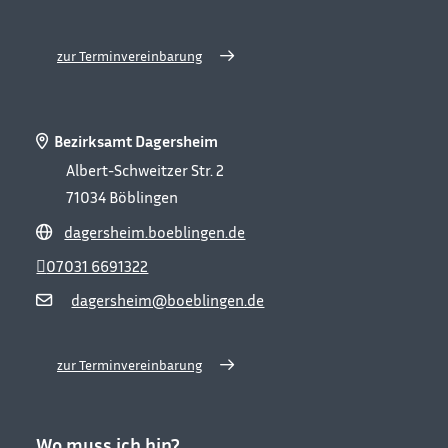
zur Terminvereinbarung
Bezirksamt Dagersheim
Albert-Schweitzer Str. 2
71034
Böblingen
dagersheim.boeblingen.de
07031 6691322
dagersheim@boeblingen.de
zur Terminvereinbarung
Wo muss ich hin?