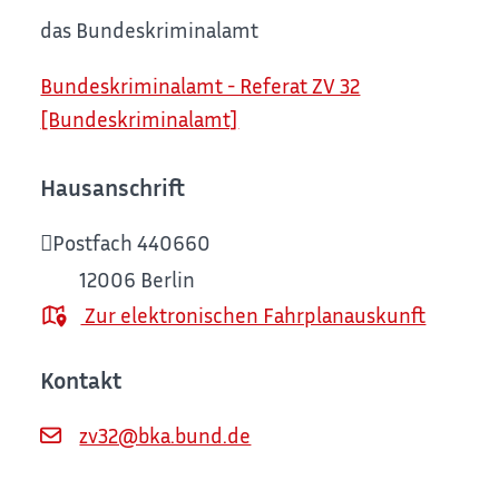
das Bundeskriminalamt
Bundeskriminalamt - Referat ZV 32
[Bundeskriminalamt]
Hausanschrift
Postfach 440660
12006
Berlin
Zur elektronischen Fahrplanauskunft
Kontakt
zv32@bka.bund.de