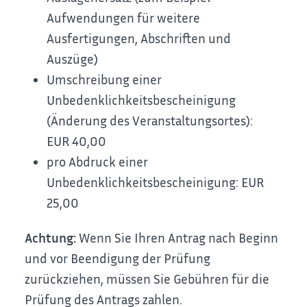
Aufwendungen für weitere
Ausfertigungen, Abschriften und
Auszüge)
Umschreibung einer
Unbedenklichkeitsbescheinigung
(Änderung des Veranstaltungsortes):
EUR 40,00
pro Abdruck einer
Unbedenklichkeitsbescheinigung: EUR
25,00
Achtung:
Wenn Sie Ihren Antrag nach Beginn
und vor Beendigung der Prüfung
zurückziehen, müssen Sie Gebühren für die
Prüfung des Antrags zahlen.