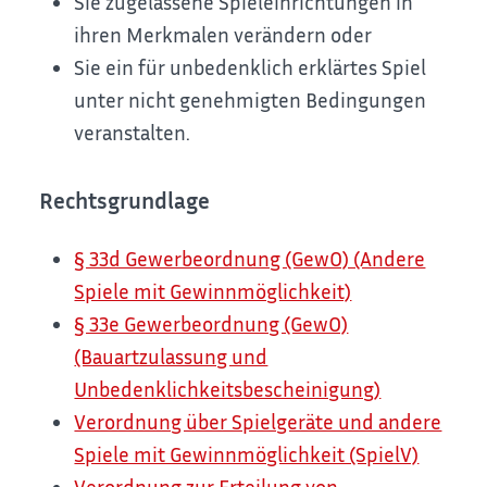
Sie zugelassene Spieleinrichtungen in
ihren Merkmalen verändern oder
Sie ein für unbedenklich erklärtes Spiel
unter nicht genehmigten Bedingungen
veranstalten.
Rechtsgrundlage
§ 33d Gewerbeordnung (GewO) (Andere
Spiele mit Gewinnmöglichkeit)
§ 33e Gewerbeordnung (GewO)
(Bauartzulassung und
Unbedenklichkeitsbescheinigung)
Verordnung über Spielgeräte und andere
Spiele mit Gewinnmöglichkeit (SpielV)
Verordnung zur Erteilung von