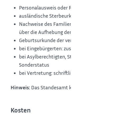
Personalausweis oder Reisepass der Antragst
ausländische Sterbeurkunde mit Übersetzun
Nachweise des Familienstandes der verstorb
über die Aufhebung der Lebenspartnerschaf
Geburtsurkunde der verstorbenen Person
bei Eingebürgerten: zusätzlich Einbürgerun
bei Asylberechtigten, Staatenlosen, heimat
Sonderstatus
bei Vertretung: schriftliche Vollmacht der 
Hinweis:
Das Standesamt kann weitere Unterlage
Kosten