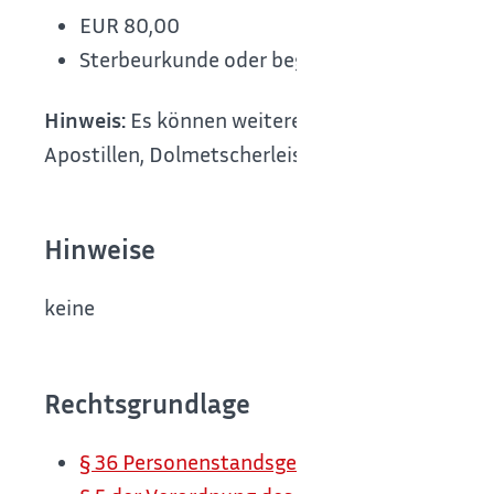
EUR 80,00
Sterbeurkunde oder beglaubigter Ausdruck a
Hinweis:
Es können weitere Kosten und Gebühre
Apostillen, Dolmetscherleistungen).
Hinweise
keine
Rechtsgrundlage
§ 36 Personenstandsgesetz (PStG) (Geburten