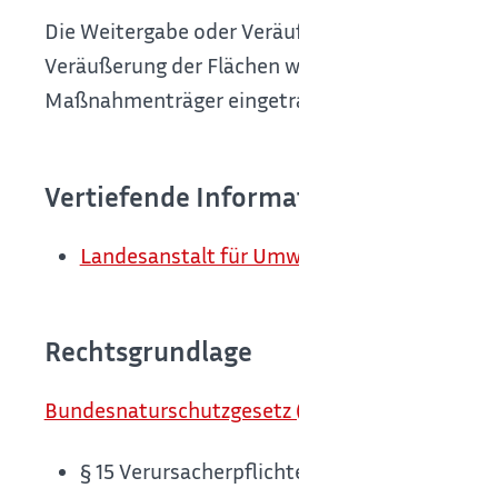
Die Weitergabe oder Veräußerung von Flächen o
Veräußerung der Flächen wird im Ökokonto-Verz
Maßnahmenträger eingetragen.
Vertiefende Informationen
Landesanstalt für Umwelt Baden-Württemb
Rechtsgrundlage
Bundesnaturschutzgesetz (BNatSchG)
:
§ 15
Verursacherpflichten, Unzulässigkeit v