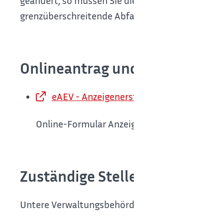
geändert, so müssen Sie die Anzeige erneut ersta
grenzüberschreitende Abfallverbringungen.
Onlineantrag und Formulare
eAEV - Anzeigenerstattung
Online-Formular Anzeigenerstattung
Zuständige Stelle
Untere Verwaltungsbehörde als untere Abfallre