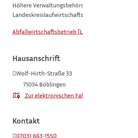
Höhere Verwaltungsbehörde als höhere Abfallrec
Landeskreislaufwirtschaftsgesetzes (sog. Zaunbe
Abfallwirtschaftsbetrieb [Landratsamt Böbling
Hausanschrift
Wolf-Hirth-Straße 33
71034
Böblingen
Zur elektronischen Fahrplanauskunft
Kontakt
07031 663-1550