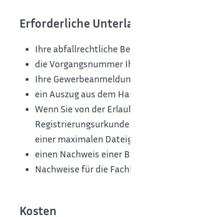
Erforderliche Unterlagen
Ihre abfallrechtliche Betriebsnummer(n) als 
die Vorgangsnummer Ihrer erstmaligen Anzei
Ihre Gewerbeanmeldung (soweit eine Pflich
ein Auszug aus dem Handels-, Vereins- oder 
Wenn Sie von der Erlaubnispflicht beim Umgan
Registrierungsurkunde als zertifizierter EMA
einer maximalen Dateigröße von 2 MB)
einen Nachweis einer Betriebs- und Umwelth
Nachweise für die Fachkunde der für die Le
Kosten