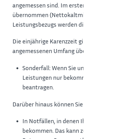
angemessen sind. Im ersten Jahr des Leistungs
übernommen (Nettokaltmiete), auch wenn diese 
Leistungsbezugs werden die Kosten nur noch ü
Die einjährige Karenzzeit gilt nicht für Heizkos
angemessenen Umfang übernommen. Welche Kost
Sonderfall: Wenn Sie unter 25 Jahre alt und n
Leistungen nur bekommen, wenn Sie eine so
beantragen.
Darüber hinaus können Sie folgende Leistungen 
In Notfällen, in denen Ihr Lebensunterhalt 
bekommen. Das kann zum Beispiel sein, wenn