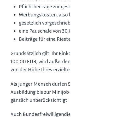
Pflichtbeiträge zur gesetzlichen Sozialvers
Werbungskosten, also bestimmte Kosten, die
gesetzlich vorgeschriebene Versicherungen (b
eine Pauschale von 30,00 EUR pro Monat für
Beiträge für eine Riester-Rente.
Grundsätzlich gilt: Ihr Einkommen bis 100,00 E
100,00 EUR, wird außerdem ein weiterer, bestimm
von der Höhe Ihres erzielten Bruttoeinkommens
Als junger Mensch dürfen Sie das Einkommen au
Ausbildung bis zur Minijob-Grenze (derzeit 520,
gänzlich unberücksichtigt.
Auch Bundesfreiwilligendienst- und FSJ-Leisten