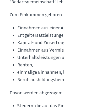
"Bedarfsgemeinschaft" leben, berücksichtigt, de
Zum Einkommen gehören:
Einnahmen aus einer Arbeit (auch von Selbs
Entgeltersatzleistungen wie Arbeitslosengel
Kapital- und Zinserträge sowie Einnahmen au
Einnahmen aus Vermietung und Verpachtung,
Unterhaltsleistungen und Kindergeld,
Renten,
einmalige Einnahmen, beispielsweise Steuer
Berufsausbildungsbeihilfe, Ausbildungsgeld
Davon werden abgezogen:
Steuern, die auf das Einkommen entfallen 