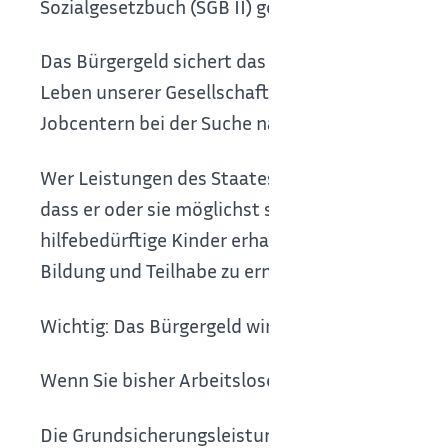
Sozialgesetzbuch (SGB II) geregelt.
Das Bürgergeld sichert das wirtschaftliche Exi
Leben unserer Gesellschaft. Gleichzeitig erhal
Jobcentern bei der Suche nach einer Arbeit oder
Wer Leistungen des Staates, also der Steuerza
dass er oder sie möglichst schnell wieder auf e
hilfebedürftige Kinder erhalten Bürgergeld un
Bildung und Teilhabe zu ermöglichen.
Wichtig: Das Bürgergeld wird nur auf Antrag geza
Wenn Sie bisher Arbeitslosengeld II oder Sozia
Die Grundsicherungsleistungen werden jeden Mo