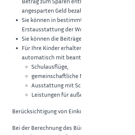
Betrag zum Sparen enthalten. Das heißt, S
angesparten Geld bezahlen.
Sie können in bestimmten Situationen auch e
Erstausstattung der Wohnung oder eine Ers
Sie können die Beiträge zu Ihrer Kranken- u
Für Ihre Kinder erhalten Sie Leistungen für
automatisch mit beantragt, beispielsweise f
Schulausflüge,
gemeinschaftliche Mittagsverpflegung,
Ausstattung mit Schulbedarf (2x jährlich
Leistungen für außerschulische Lernförd
Berücksichtigung von Einkommen und Vermöge
Bei der Berechnung des Bürgergeldes wird Ihr E