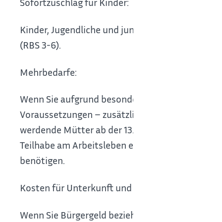
Sofortzuschlag für Kinder:
Kinder, Jugendliche und junge Erwachsene erhal
(RBS 3-6).
Mehrbedarfe:
Wenn Sie aufgrund besonderer Situationen mehr 
Voraussetzungen – zusätzliche Leistungen erhal
werdende Mütter ab der 13. Schwangerschaftswo
Teilhabe am Arbeitsleben erhalten oder Person
benötigen.
Kosten für Unterkunft und Heizung
Wenn Sie Bürgergeld beziehen, werden die Kost