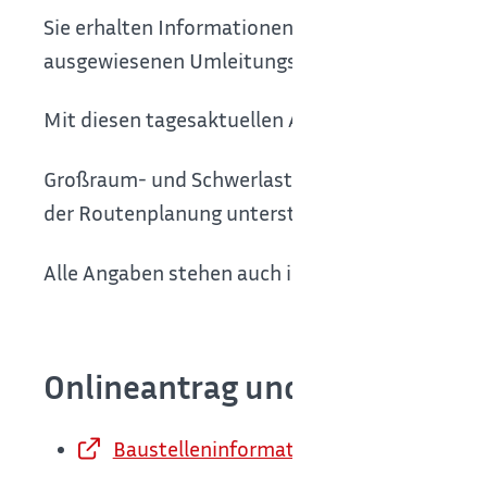
Sie erhalten Informationen über Art und Dauer
ausgewiesenen Umleitungsstrecken.
Mit diesen tagesaktuellen Angaben erhalten Ve
Großraum- und Schwerlasttransporte werden du
der Routenplanung unterstützt.
Alle Angaben stehen auch in der VerkehrsInfo-
Onlineantrag und Formulare
Baustelleninformationssystem des Lan