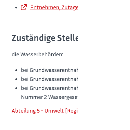
Entnehmen, Zutagefördern, Zutageleiten
Zuständige Stelle
die Wasserbehörden:
bei Grundwasserentnahmen von bis zu fünf M
bei Grundwasserentnahmen von bis zu fünf 
bei Grundwasserentnahmen über fünf Million
Nummer 2 Wassergesetz (WG) stattfinden so
Abteilung 5 - Umwelt [Regierungspräsidium Stu