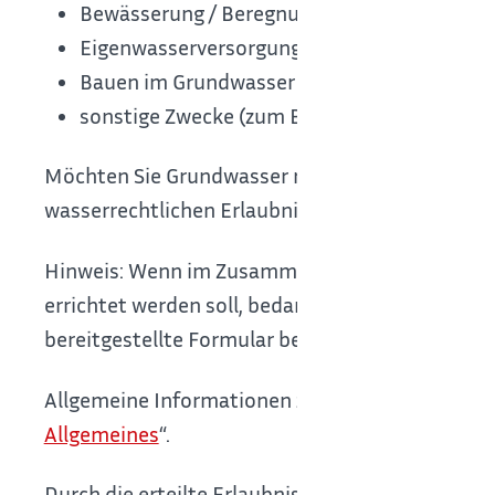
Bewässerung / Beregnung
Eigenwasserversorgung / öffentliche Trinkw
Bauen im Grundwasser / Wasserhaltung
sonstige Zwecke
(zum Beispiel Reinigung, K
Möchten Sie Grundwasser nutzen beziehungsweis
wasserrechtlichen Erlaubnis oder einer gehobene
Hinweis: Wenn im Zusammenhang mit der Grund
errichtet werden soll, bedarf dies ebenfalls eine
bereitgestellte Formular beantragen. Wenden Si
Allgemeine Informationen zur wasserrechtlichen 
Allgemeines
“.
Durch die erteilte Erlaubnis entsteht kein Ans