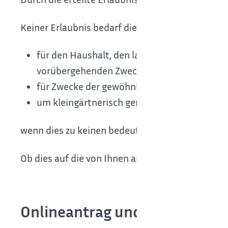
Keiner Erlaubnis bedarf die Benutzung von Gru
für den Haushalt, den landwirtschaftlichen 
vorübergehenden Zweck,
für Zwecke der gewöhnlichen Bodenentwässer
um kleingärtnerisch genutzte Flächen in ge
wenn dies zu keinen bedeutsamen (signifikanten
Ob dies auf die von Ihnen angedachte Grundwasse
Onlineantrag und Formulare