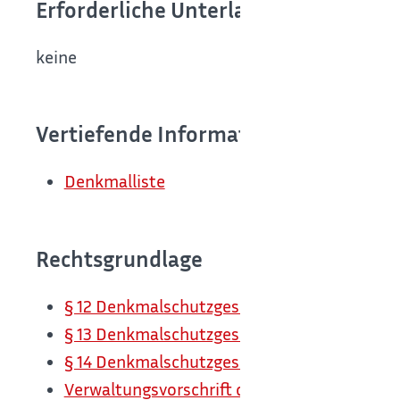
Erforderliche Unterlagen
keine
Vertiefende Informationen
Denkmalliste
Rechtsgrundlage
§ 12 Denkmalschutzgesetz (DSchG) (Kultur
§ 13 Denkmalschutzgesetz (DSchG) (Eintrag
§ 14 Denkmalschutzgesetz (DSchG) (Denkma
Verwaltungsvorschrift des Ministeriums für