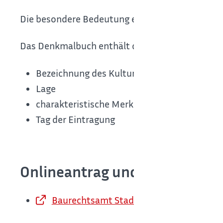
Die besondere Bedeutung eines Kulturdenkmals 
Das Denkmalbuch enthält die folgenden Angabe
Bezeichnung des Kulturdenkmals
Lage
charakteristische Merkmale (warum das Obj
Tag der Eintragung
Onlineantrag und Formulare
Baurechtsamt Stadt Böblingen Homepa