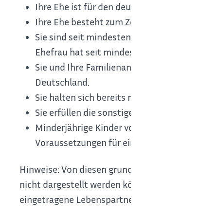
Ihre Ehe ist für den deutschen Rechtskreis g
Ihre Ehe besteht zum Zeitpunkt der Einbürg
Sie sind seit mindestens zwei Jahren mit I
Ehefrau hat seit mindestens zwei Jahren die
Sie und Ihre Familienangehörigen führen in 
Deutschland.
Sie halten sich bereits mindestens drei Jahr
Sie erfüllen die sonstigen Voraussetzungen
Minderjährige Kinder von Ehegatten oder e
Voraussetzungen für eine Einbürgerung von 
Hinweise: Von diesen grundsätzlichen Einbürge
nicht dargestellt werden können. Die vorstehen
eingetragene Lebenspartnerschaften.