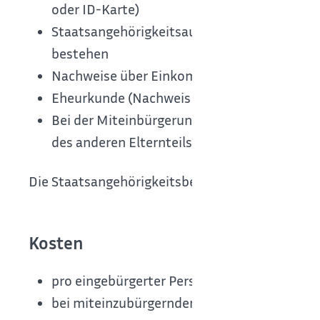
oder ID-Karte)
Staatsangehörigkeitsausweis oder Einbürge
bestehen
Nachweise über Einkommen, Vermögen, Krank
Eheurkunde (Nachweis zum Personenstand)
Bei der Miteinbürgerung Minderjähriger: Na
des anderen Elternteils
Die Staatsangehörigkeitsbehörde kann weitere 
Kosten
pro eingebürgerter Person: EUR 255,00
bei miteinzubürgernden Minderjährigen ohne