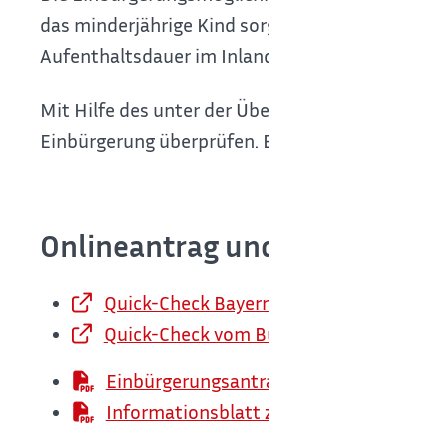
das minderjährige Kind sorgeberechtigt sind und
Aufenthaltsdauer im Inland von in der Regel drei
Mit Hilfe des unter der Überschrift Onlineantra
Einbürgerung überprüfen. Beim Quick-Check werde
Onlineantrag und Formulare
Quick-Check Bayernportal starten
Quick-Check vom Bund
Einbürgerungsantrag mit allen Anlagen
Informationsblatt zum Einbürgerungsan