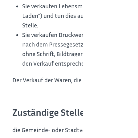
Sie verkaufen Lebensmittel oder andere War
Laden“) und tun dies außerhalb festgesetzt
Stelle.
Sie verkaufen Druckwerke auf öffentlichen W
nach dem Pressegesetz Schriften, besproche
ohne Schrift, Bildträger (Videokassetten un
den Verkauf entsprechender Erzeugnisse an d
Der Verkauf der Waren, die Sie anbieten möchten
Zuständige Stelle
die Gemeinde- oder Stadtverwaltung des Ortes, 