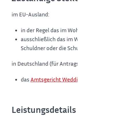
im EU-Ausland:
in der Regel das im Wohnsitzland des Schuld
ausschließlich das im Wohnsitzland des Schu
Schuldner oder die Schuldnerin als Verbrauc
in Deutschland (für Antragstellende mit Wohn- 
das
Amtsgericht Wedding
in Berlin.
Leistungsdetails