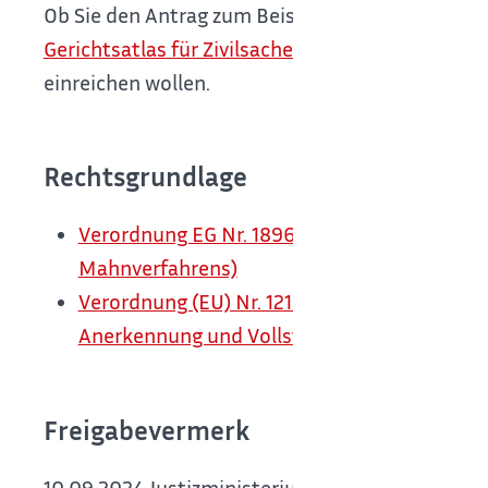
Ob Sie den Antrag zum Beispiel online, mit der P
Gerichtsatlas für Zivilsachen
". Wählen Sie dazu e
einreichen wollen.
Rechtsgrundlage
Verordnung EG Nr. 1896/2006 des Europäisc
Mahnverfahrens)
Verordnung (EU) Nr. 1215/2012 des Europäis
Anerkennung und Vollstreckung von Entsche
Freigabevermerk
10.09.2024 Justizministerium Baden-Württemb