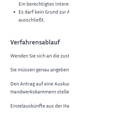
Ein berechtigtes Interesse kann beispielswei
Es darf kein Grund zur Annahme bestehen, da
ausschließt.
Verfahrensablauf
Wenden Sie sich an die zuständige Handwerkska
Sie müssen genau angeben, für welchen Zweck S
Den Antrag auf eine Auskunft in Form einer Adre
Handwerkskammern stellen das Formblatt auch
Einzelauskünfte aus der Handwerksrolle erhalten