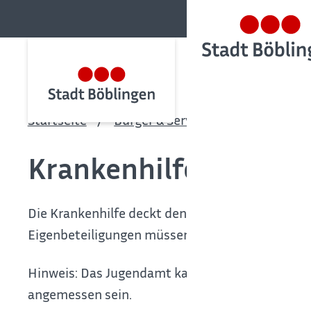
Startseite
Bürger & Service
Bürgerservic
Krankenhilfe nach de
Die Krankenhilfe deckt den im Einzelfall notwen
Eigenbeteiligungen müssen Sie als gesetzlich K
Hinweis:
Das Jugendamt kann auch Beiträge für 
angemessen sein.