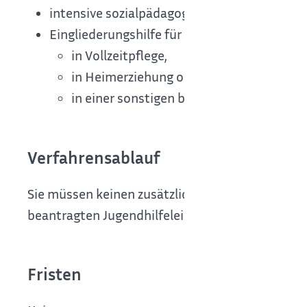
intensive sozialpädagogische Einzelbetreuu
Eingliederungshilfe für Kinder und Jugendli
in Vollzeitpflege,
in Heimerziehung oder
in einer sonstigen betreuten Wohnform
Verfahrensablauf
Sie müssen keinen zusätzlichen Antrag auf Krank
beantragten Jugendhilfeleistung zugesprochen.
Fristen