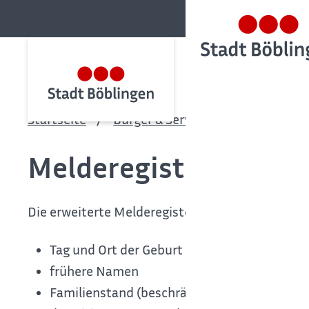
Startseite
Bürger & Service
Bürgerservic
Melderegister - Ausk
Die erweiterte Melderegisterauskunft gibt nebe
Tag und Ort der Geburt (bei Geburt im Ausla
frühere Namen
Familienstand (beschränkt auf die Angabe, o