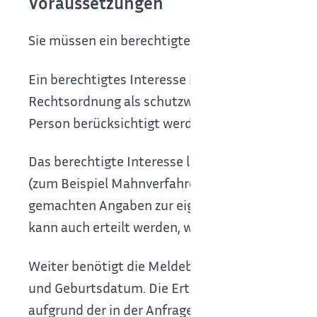
Voraussetzungen
Sie müssen ein berechtigtes Interesse glaubha
Ein berechtigtes Interesse ist jedes öffentliche o
Rechtsordnung als schutzwürdig anerkannt wird
Person berücksichtigt werden.
Das berechtigte Interesse liegt beispielsweise 
(zum Beispiel
Mahnverfahren, Klageerhebung). D
gemachten Angaben zur eigenen Person durch ein
kann auch erteilt werden, wenn die Daten für e
Weiter benötigt die Meldebehörde Angaben über
und Geburtsdatum. Die Erteilung einer erweitert
aufgrund der in der Anfrage mitgeteilten Anga