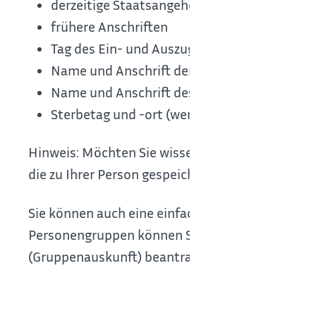
derzeitige Staatsangehörigkeiten
frühere Anschriften
Tag des Ein- und Auszuges
Name und Anschrift der gesetzlichen Vertre
Name und Anschrift des Ehegatten oder des
Sterbetag und -ort (wenn im Ausland auch d
Hinweis:
Möchten Sie wissen, welche Daten über 
die zu Ihrer Person gespeicherten Daten (Selbst
Sie können auch eine einfache Auskunft aus de
Personengruppen können Sie eine Melderegiste
(Gruppenauskunft) beantragen.