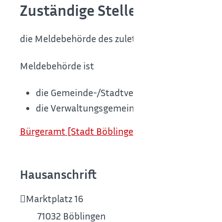
Zuständige Stelle
die Meldebehörde des zuletzt bekannten Wohno
Meldebehörde ist
die Gemeinde-/Stadtverwaltung des Wohnor
die Verwaltungsgemeinschaft oder die Geme
Bürgeramt [Stadt Böblingen]
Hausanschrift
Marktplatz 16
71032
Böblingen