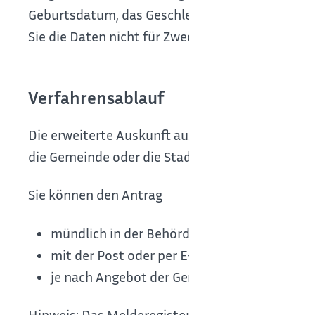
Geburtsdatum, das Geschlecht oder eine Anschri
Sie die Daten nicht für Zwecke der Werbung un
Verfahrensablauf
Die erweiterte Auskunft aus dem Melderegister 
die Gemeinde oder die Stadt, in der die von Ih
Sie können den Antrag
mündlich in der Behörde stellen,
mit der Post oder per E-Mail übermitteln od
je nach Angebot der Gemeinde auch online st
Hinweis:
Das Melderegister der Gemeinden enthä