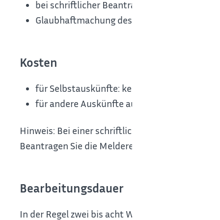
bei schriftlicher Beantragung: Kopie des Pe
Glaubhaftmachung des berechtigten Intere
Kosten
für Selbstauskünfte: keine
für andere Auskünfte aus dem Melderegister
Hinweis: Bei einer schriftlich beantragten Mel
Beantragen Sie die Melderegisterauskunft elekt
Bearbeitungsdauer
In der Regel zwei bis acht Wochen.