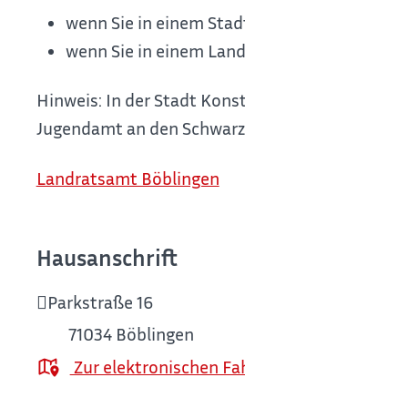
wenn Sie in einem Stadtkreis wohnen: die S
wenn Sie in einem Landkreis wohnen: das L
Hinweis: In der Stadt Konstanz wenden Sie sich 
Jugendamt an den Schwarzwald-Baar-Kreis übe
Landratsamt Böblingen
Hausanschrift
Parkstraße 16
71034
Böblingen
Zur elektronischen Fahrplanauskunft