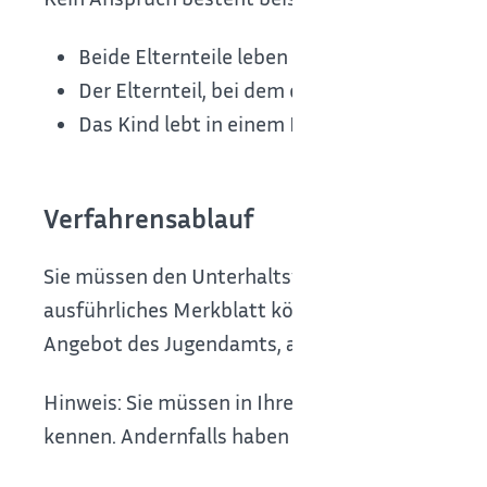
Beide Elternteile leben zusammen in einem 
Der Elternteil, bei dem das Kind lebt, heirate
Das Kind lebt in einem Heim oder in Vollzeit
Verfahrensablauf
Sie müssen den Unterhaltsvorschuss schriftlich 
ausführliches Merkblatt können Sie dort abholen
Angebot des Jugendamts, auch im Internet.
Hinweis:
Sie müssen in Ihrem Antrag Namen und A
kennen. Andernfalls haben Sie keinen Anspruch 