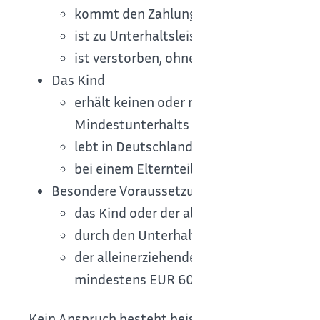
kommt den Zahlungsverpflichtungen nic
ist zu Unterhaltsleistungen ganz oder tei
ist verstorben, ohne einen Anspruch auf
Das Kind
erhält keinen oder nur unregelmäßigen U
Mindestunterhalts liegen,
lebt in Deutschland
bei einem Elternteil, der ledig, verwitwe
Besondere Voraussetzungen gelten für Kinde
das Kind oder der alleinerziehende Elter
durch den Unterhaltsvorschussbezug die
der alleinerziehende Elternteil zwar Le
mindestens EUR 600,00 brutto erzielt.
Kein Anspruch besteht beispielsweise in folgend