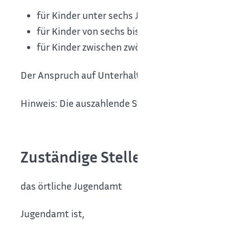
für Kinder unter sechs Jahren: EUR 227,00
für Kinder von sechs bis elf Jahren: EUR 299
für Kinder zwischen zwölf und siebzehn Jahr
Der Anspruch auf Unterhaltsvorschuss endet spä
Hinweis: Die auszahlende Stelle fordert die Unt
Zuständige Stelle
das örtliche Jugendamt
Jugendamt ist,