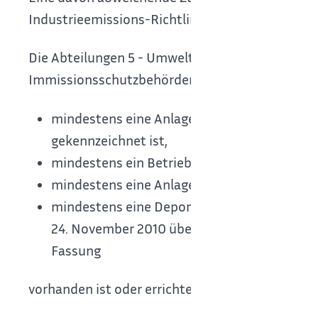
Industrieemissions-Richtlinie, der Störfall-Ver
Die Abteilungen 5 - Umwelt der jeweils örtlich 
Immissionsschutzbehörden für Betriebsgelände,
mindestens eine Anlage, die in Spalte d de
gekennzeichnet ist,
mindestens ein Betriebsbereich nach § 3 Ab
mindestens eine Anlage, die nach § 60 Abs
mindestens eine Deponie nach Artikel 10 in
24. November 2010 über Industrieemissione
Fassung
vorhanden ist oder errichtet werden soll.