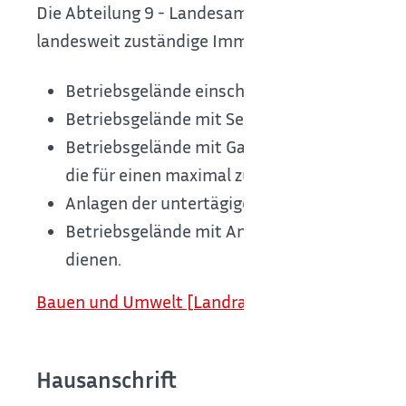
Die Abteilung 9 - Landesamt für Geologie, Rohs
landesweit zuständige Immissionsschutzbehörde
Betriebsgelände einschließlich der darauf be
Betriebsgelände mit Seilschwebebahnen und
Betriebsgelände mit Gashochdruckleitungen,
die für einen maximal zulässigen Betriebsdru
Anlagen der untertägigen Abfallentsorgung
Betriebsgelände mit Anlagen, die der Herst
dienen.
Bauen und Umwelt [Landratsamt Böblingen]
Hausanschrift