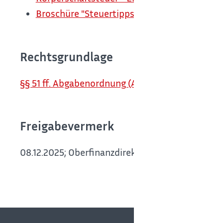
Broschüre "Steuertipps für gemeinnützige V
Rechtsgrundlage
§§ 51 ff. Abgabenordnung (AO) (Steuerbegünstig
Freigabevermerk
08.12.2025; Oberfinanzdirektion Karlsruhe als 