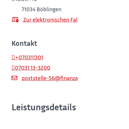
71034
Böblingen
Zur elektronischen Fahrplanauskunft
Kontakt
+070311301
07031 13-3200
poststelle-56@finanzamt.bwl.De-Mail.de
Leistungsdetails