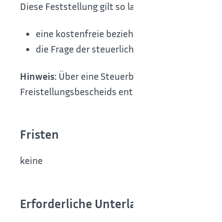
Diese Feststellung gilt
so lange
bis sie vom Fina
eine kostenfreie beziehungsweise verbilligte
die Frage der steuerlichen Begünstigung vo
Hinweis:
Über eine Steuerbefreiung wegen Geme
Freistellungsbescheids entscheiden. Dies ist nur
Fristen
keine
Erforderliche Unterlagen