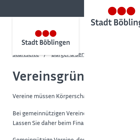
Startseite
Bürger & Service
Bürgerservic
Vereinsgründung - V
Vereine müssen Körperschaftsteuer zahlen.
Bei gemeinnützigen Vereinen gilt dies nur für di
Lassen Sie daher beim Finanzamt prüfen, ob Ihr 
Gemeinnützige Vereine, deren
Einnahmen
aus i