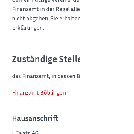
Finanzamt in der Regel alle drei Jahre
.
Eine jährl
nicht abgeben.
Sie erhalten stattdessen
zur geg
Erklärungen.
Zuständige Stelle
das Finanzamt, in dessen Bezirk der Verein seine
Finanzamt Böblingen
Hausanschrift
Talstr. 46