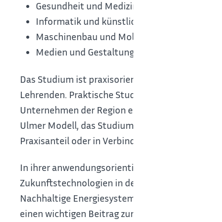
Gesundheit und Medizintechnik
Informatik und künstliche Intelligenz
Maschinenbau und Mobilität
Medien und Gestaltung
Das Studium ist praxisorientiert und persönlich
Lehrenden. Praktische Studienanteile, Praxiss
Unternehmen der Region ermöglichen die optim
Ulmer Modell, das Studium mit vertiefter Praxi
Praxisanteil oder in Verbindung mit einer Ausbil
In ihrer anwendungsorientierten Forschung besc
Zukunftstechnologien in den Bereichen Digitale 
Nachhaltige Energiesysteme und Technik in Gesu
einen wichtigen Beitrag zur technischen, ökolog