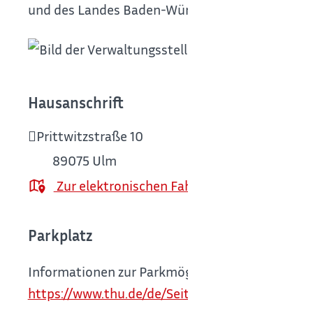
und des Landes Baden-Württemberg leisten.
Hausanschrift
Prittwitzstraße 10
89075
Ulm
Zur elektronischen Fahrplanauskunft
Parkplatz
Informationen zur Parkmöglichkeiten an den Sta
https://www.thu.de/de/Seiten/Standorte.aspx
.