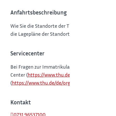
Anfahrtsbeschreibung
Wie Sie die Standorte der THU mit den öffentli
die Lagepläne der Standorte der THU finden Sie 
Servicecenter
Bei Fragen zur Immatrikulation oder rund um da
Center (
https://www.thu.de/de/org/ssc
) oder di
(
https://www.thu.de/de/org/ssc/Seiten/Studien
Kontakt
0731 96537100