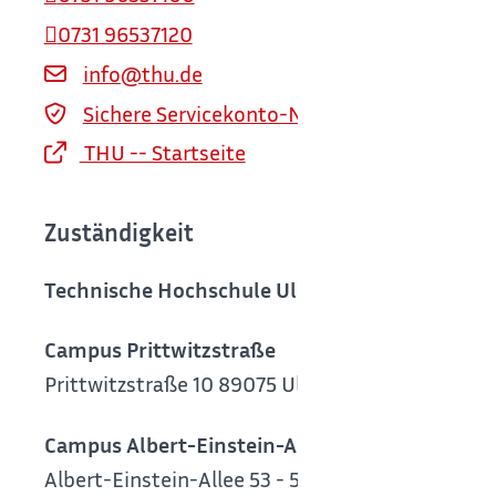
0731 96537120
info@thu.de
Sichere Servicekonto-Nachricht über servi
THU -- Startseite
Zuständigkeit
Technische Hochschule Ulm (THU)
Campus Prittwitzstraße
Prittwitzstraße 10
89075 Ulm
Campus Albert-Einstein-Allee
Albert-Einstein-Allee 53 - 55
89081 Ulm