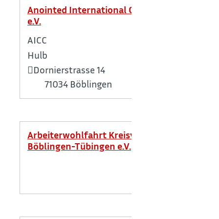
Anointed International Christian Centre
e.V.
AICC
Hulb
Dornierstrasse 14
71034
Böblingen
Arbeiterwohlfahrt Kreisverband
Böblingen-Tübingen e.V.