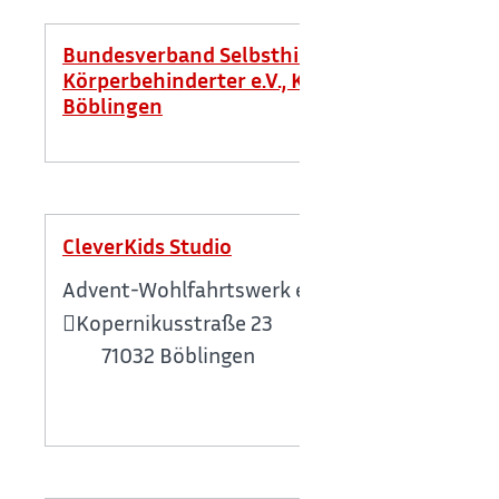
Bundesverband Selbsthilfe
Körperbehinderter e.V., Kontaktstelle
Böblingen
CleverKids Studio
Advent-Wohlfahrtswerk e.V.
Kopernikusstraße 23
71032
Böblingen