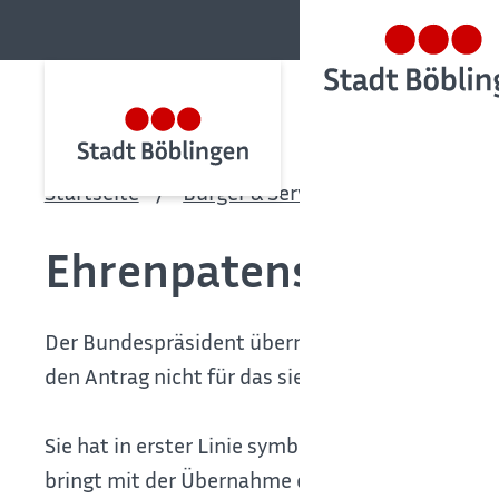
Startseite
Bürger & Service
Bürgerservic
Ehrenpatenschaft du
Der Bundespräsident übernimmt auf Wunsch der E
den Antrag nicht für das siebte Kind gestellt, k
Sie hat in erster Linie symbolischen Charakter u
bringt mit der Übernahme der Ehrenpatenschaft 