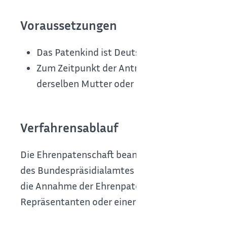
Voraussetzungen
Das Patenkind ist Deutsche oder Deutscher i
Zum Zeitpunkt der Antragstellung zählen ein
derselben Mutter oder demselben Vater ab
Verfahrensablauf
Die Ehrenpatenschaft beantragen Sie schriftlich 
des Bundespräsidialamtes zur Verfügung.
Der Bu
die Annahme der Ehrenpatenschaft aus. Diese 
Repräsentanten oder einer Repräsentantin Ihre