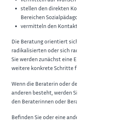
stellen den direkten Kontakt zu Spezialistin
Bereichen Sozialpädagogik, Extremismuspräv
vermitteln den Kontakt zu anderen Betroffene
Die Beratung orientiert sich an individuellen Be
radikalisierten oder sich radikalisierenden Perso
Sie werden zunächst eine Einschätzung der Situ
weitere konkrete Schritte folgen.
Wenn die Beraterin oder der Berater zusammen 
anderen besteht, werden Sie schnell und unkomp
den Beraterinnen oder Beratern des konex begle
Befinden Sie oder eine andere Person sich in ein