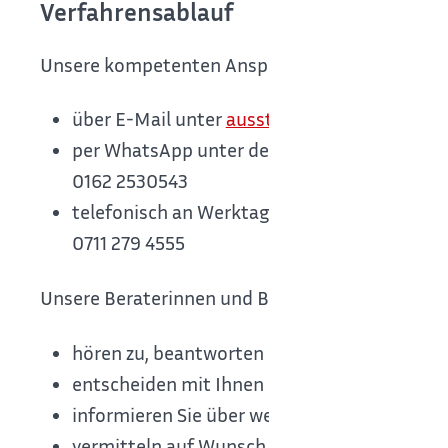
Verfahrensablauf
Unsere kompetenten Ansprechpartnerinnen und 
über E-Mail unter
ausstiegsberatung@konex
per WhatsApp unter der Nummer
0162 2530543
telefonisch an Werktagen von Montag bis Fre
0711 279 4555
Unsere Beraterinnen und Berater
hören zu, beantworten Ihre Fragen und geben
entscheiden mit Ihnen gemeinsam über die n
informieren Sie über weitere Hilfsangebote i
vermitteln auf Wunsch einen Ansprechpartner 