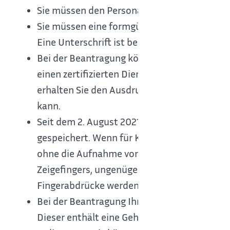
Sie müssen den Personalausweis persönlich
Sie müssen eine formgültige Unterschrift ab
Eine Unterschrift ist bei Kindern ab 10 Jahren
Bei der Beantragung können Sie
das Lichtbil
einen zertifizierten Dienstleister (zum Bei
erhalten Sie den Ausdruck eines Data-Matrix
kann.
Seit dem 2. August 2021 ist die Aufnahme v
gespeichert.
Wenn für Kinder nach Vollendun
ohne die Aufnahme von Fingerabdrücken bea
Zeigefingers, ungenügender Qualität des Fi
Fingerabdrücke werden nur dann nicht abge
Bei der Beantragung
Ihres
Personalausweise
Dieser enthält eine
Geheimnummer
(fünfste