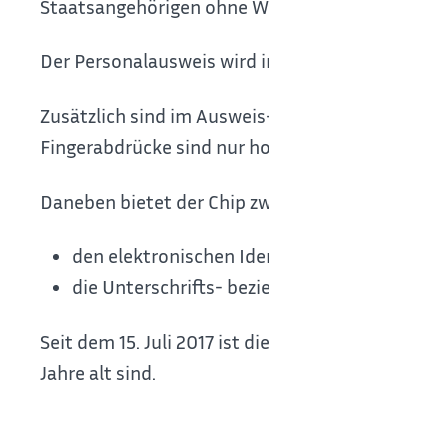
Staatsangehörigen ohne Wohnung in Deutschland
Der Personalausweis wird im Scheckkartenforma
Zusätzlich sind im Ausweis-Chip Ihre persönliche
Fingerabdrücke sind nur hoheitlichen Stellen wi
Daneben bietet der Chip zwei weitere Funktione
den elektronischen Identitätsnachweis (eID
die Unterschrifts- beziehungsweise Signatu
Seit dem 15. Juli 2017 ist die eID-Funktion in 
Jahre alt sind.