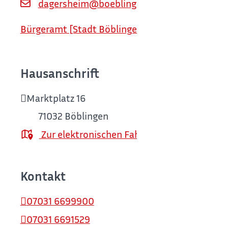
dagersheim@boeblingen.de
Bürgeramt [Stadt Böblingen]
Hausanschrift
Marktplatz 16
71032
Böblingen
Zur elektronischen Fahrplanauskunft
Kontakt
07031 6699900
07031 6691529