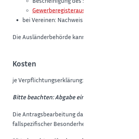
Bescheinigung des Steuerberaters oder
Gewerberegisterauszug
oder
Ausdruck a
bei Vereinen: Nachweis über das Vereinsve
Die Ausländerbehörde kann weitere Nachweise 
Kosten
je Verpflichtungserklärung: EUR 29,00
Bitte beachten: Abgabe einer
Verpflichtungser
Die Antragsbearbeitung dauert in der Regel 3 
fallspezifischer Besonderheiten jedoch auch ein