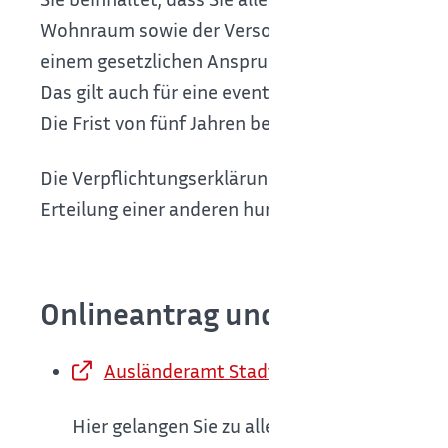
Wohnraum sowie der Versorgung im Krankheitsfa
einem gesetzlichen Anspruch des Ausländers be
Das gilt auch für eine eventuelle Rückreise in
Die Frist von fünf Jahren beginnt mit der durch
Die Verpflichtungserklärung erlischt weder dur
Erteilung einer anderen humanitären Aufenthalt
Onlineantrag und Formulare
Ausländeramt Stadt Böblingen Homepa
Hier gelangen Sie zu allen Informationen be