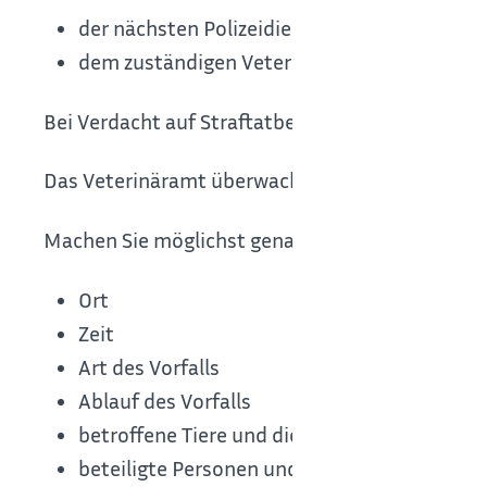
der nächsten Polizeidienstelle oder
dem zuständigen Veterinäramt
Bei Verdacht auf Straftatbestände ist die Polizei
Das Veterinäramt überwacht, dass die Tierschut
Machen Sie möglichst genaue Angaben über
Ort
Zeit
Art des Vorfalls
Ablauf des Vorfalls
betroffene Tiere und diesen zugefügte Schm
beteiligte Personen und Zeugen
(wenn beka