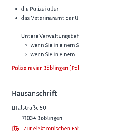
die Polizei oder
das Veterinäramt der Unteren Verwaltungs
Untere Verwaltungsbehörde ist,
wenn Sie in einem Stadtkreis wohnen: d
wenn Sie in einem Landkreis wohnen: d
Polizeirevier Böblingen [Polizeipräsidium Ludwi
Hausanschrift
Talstraße 50
71034
Böblingen
Zur elektronischen Fahrplanauskunft