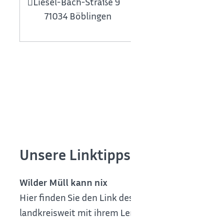
Liesel-Bach-Straße 9
71034
Böblingen
Zu
Unsere Linktipps
Wilder Müll kann nix
Hier finden Sie den Link des
Abfallwirtschaf
landkreisweit mit ihrem Lern- und - Erlebniskof