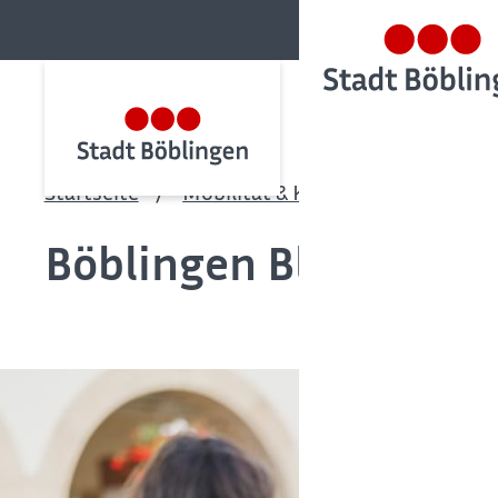
Startseite
Mobilität & Klima
Klima & Na
Böblingen BlitzBlank