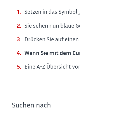
Setzen in das Symbol „BlitzBlank“ oben rech
Sie sehen nun blaue Geostandorte und grün
Drücken Sie auf einen grünen Kreis, zoomt 
Wenn Sie mit dem Cursor über die blauen 
Eine A-Z Übersicht von Straßennamen und B
Suchen nach