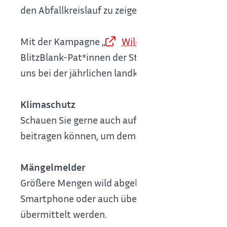
den Abfallkreislauf zu zeigen, sondern bieten a
Mit der Kampagne „
Wilder Müll kann nix
“ de
BlitzBlank-Pat*innen der Stadt Böblingen zum T
uns bei der jährlichen landkreisweiten Frühjahrs
Klimaschutz
Schauen Sie gerne auch auf unserer
Klimasc
beitragen können, um dem fortschreitenden Kl
Mängelmelder
Größere Mengen wild abgelagerter Müll (Recht
Smartphone oder auch über die Plattform (Adres
übermittelt werden.