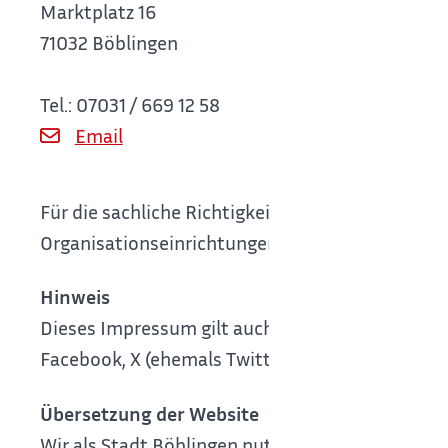
Marktplatz 16
71032 Böblingen
Tel.: 07031 / 669 12 58
Email
Für die sachliche Richtigkeit der einzelnen Th
Organisationseinrichtungen sind die jeweiligen 
Hinweis
Dieses Impressum gilt auch für folgende Online
Facebook, X (ehemals Twitter) und Instagram.
Übersetzung der Website
Wir als Stadt Böblingen nutzen das DSGVO-k