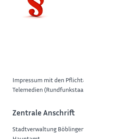
Datenschutz
Haftungsauss
Urheberrecht 
Haftung für I
Impressum mit den Pflichtangaben nach § 5 Digi
Telemedien (Rundfunkstaatsvertrag) (RStV)
Zentrale Anschrift
Stadtverwaltung Böblingen
Hauptamt