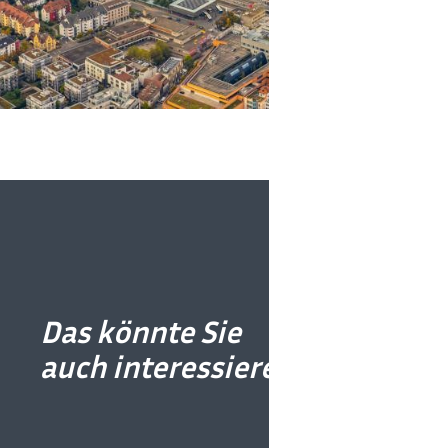
Wenn S
Wissen
Archiv
Das könnte Sie
auch interessieren
Stadta
Tel.: 0
E-