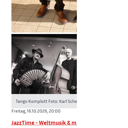
Musikherbst - Carlo Lazari und Edoardo
Bruni
Tango Komplott Foto: Karl Scheuring
Freitag, 16.10.2026,
20:00
JazzTime - Weltmusik & more