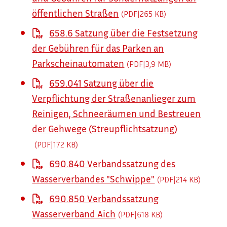
öffentlichen Straßen
(PDF|265
KB
)
658.6 Satzung über die Festsetzung
der Gebühren für das Parken an
Parkscheinautomaten
(PDF|3,9
MB
)
659.041 Satzung über die
Verpflichtung der Straßenanlieger zum
Reinigen, Schneeräumen und Bestreuen
der Gehwege (Streupflichtsatzung)
(PDF|172
KB
)
690.840 Verbandssatzung des
Wasserverbandes "Schwippe"
(PDF|214
KB
)
690.850 Verbandssatzung
Wasserverband Aich
(PDF|618
KB
)