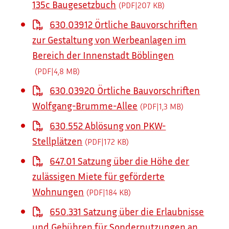
135c Baugesetzbuch
(PDF|207
KB
)
630.03912 Örtliche Bauvorschriften
zur Gestaltung von Werbeanlagen im
Bereich der Innenstadt Böblingen
(PDF|4,8
MB
)
630.03920 Örtliche Bauvorschriften
Wolfgang-Brumme-Allee
(PDF|1,3
MB
)
630.552 Ablösung von PKW-
Stellplätzen
(PDF|172
KB
)
647.01 Satzung über die Höhe der
zulässigen Miete für geförderte
Wohnungen
(PDF|184
KB
)
650.331 Satzung über die Erlaubnisse
und Gebühren für Sondernutzungen an