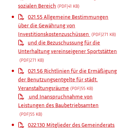
sozialen Bereich
(PDF|41
KB
)
021.55 Allgemeine Bestimmungen
über die Gewährung von
Investitionskostenzuschüssen
(PDF|271
KB
)
und die Bezuschussung für die
Unterhaltung vereinseigener Sportstätten
(PDF|271
KB
)
021.56 Richtlinien für die Ermäßigung
der Benutzungsentgelte für städt.
Veranstaltungsräume
(PDF|55
KB
)
und Inanspruchnahme von
Leistungen des Baubetriebsamten
(PDF|55
KB
)
022.130 Mitglieder des Gemeinderats