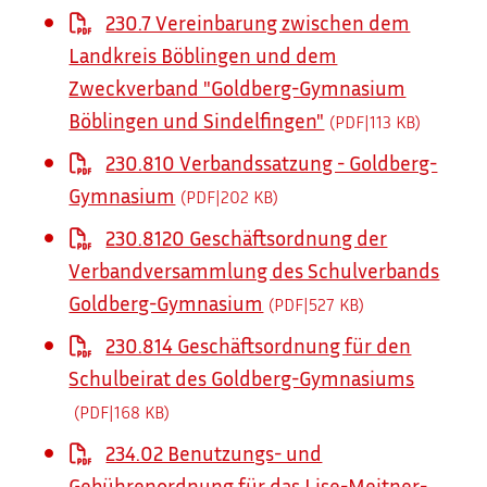
230.7 Vereinbarung zwischen dem
Landkreis Böblingen und dem
Zweckverband "Goldberg-Gymnasium
Böblingen und Sindelfingen"
(PDF|113
KB
)
230.810 Verbandssatzung - Goldberg-
Gymnasium
(PDF|202
KB
)
230.8120 Geschäftsordnung der
Verbandversammlung des Schulverbands
Goldberg-Gymnasium
(PDF|527
KB
)
230.814 Geschäftsordnung für den
Schulbeirat des Goldberg-Gymnasiums
(PDF|168
KB
)
234.02 Benutzungs- und
Gebührenordnung für das Lise-Meitner-