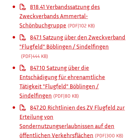
818.41 Verbandssatzung des
Zweckverbands Ammertal-
Schönbuchgruppe
(PDF|102
KB
)
847.1 Satzung über den Zweckverband
"Flugfeld" Böblingen / Sindelfingen
(PDF|444
KB
)
847.10 Satzung über die
Entschädigung für ehrenamtliche
Tätigkeit "Flugfeld" Böblingen /
Sindelfingen
(PDF|80
KB
)
847.20 Richtlinien des ZV Flugfeld zur
Erteilung von
Sondernutzungserlaubnissen auf den
öffentlichen Verkehrsflächen
(PDF|300
KB
)