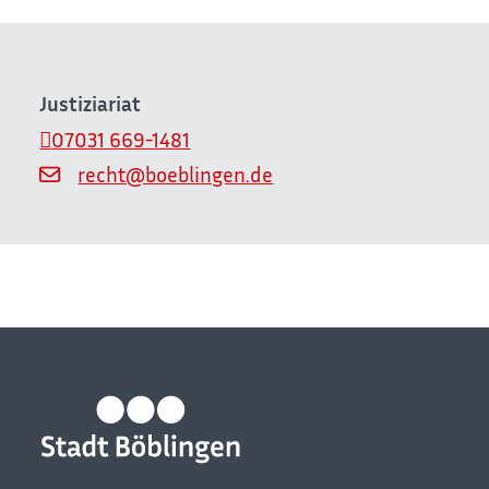
Justiziariat
07031 669-1481
recht@boeblingen.de