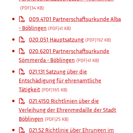
(PDF|34
KB
)
009.4701 Partnerschaftsurkunde Alba
- Böblingen
(PDF|41
KB
)
020.051 Hauptsatzung
(PDF|192
KB
)
020.6201 Partnerschaftsurkunde
Sömmerda - Böblingen
(PDF|41
KB
)
021.131 Satzung über die
Entschädigung für ehrenamtliche
Tätigkeit
(PDF|165
KB
)
021.4150 Richtlinien über die
Verleihung der Ehrenmedaille der Stadt
Böblingen
(PDF|25
KB
)
021.52 Richtlinie über Ehrungen im