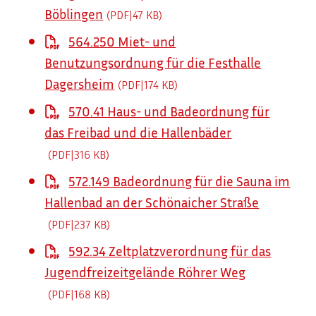
Böblingen
(PDF|47
KB
)
564.250 Miet- und
Benutzungsordnung für die Festhalle
Dagersheim
(PDF|174
KB
)
570.41 Haus- und Badeordnung für
das Freibad und die Hallenbäder
(PDF|316
KB
)
572.149 Badeordnung für die Sauna im
Hallenbad an der Schönaicher Straße
(PDF|237
KB
)
592.34 Zeltplatzverordnung für das
Jugendfreizeitgelände Röhrer Weg
(PDF|168
KB
)