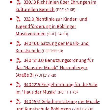
330.13 Richtlinien über Ehrungen im
kulturellen Bereich
(PDF|42
KB
)
332.0 Richtlinie zur Kinder- und
Jugendförderung in Böblinger
Musikvereinen
(PDF|134
KB
)
340.100 Satzung der Musik- und
Kunstschule
(PDF|156
KB
)
340.1213.0 Benutzungsordnung für
das "Haus der Musik", Herrenberger
Straße 31
(PDF|212
KB
)
340.1215 Entgeltordnung für die Säle
im "Haus der Musik"
(PDF|111
KB
)
340.1551 Gebührensatzung der Musik-
und Kunstschule Böblingen
(PDF|312
KB
)