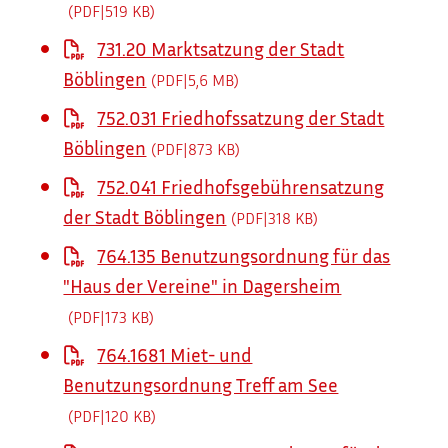
(PDF|519
KB
)
731.20 Marktsatzung der Stadt
Böblingen
(PDF|5,6
MB
)
752.031 Friedhofssatzung der Stadt
Böblingen
(PDF|873
KB
)
752.041 Friedhofsgebührensatzung
der Stadt Böblingen
(PDF|318
KB
)
764.135 Benutzungsordnung für das
"Haus der Vereine" in Dagersheim
(PDF|173
KB
)
764.1681 Miet- und
Benutzungsordnung Treff am See
(PDF|120
KB
)